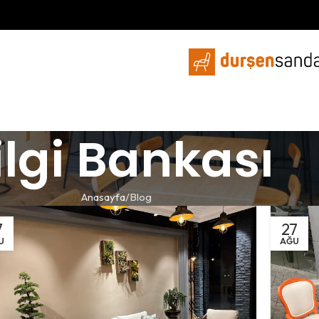
ilgi Bankası
Anasayfa
Blog
7
27
U
AĞU