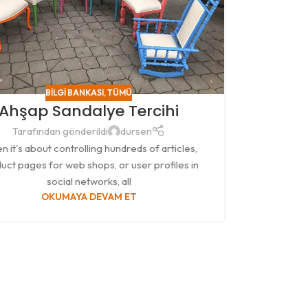
BILGI BANKASI
,
TÜMÜ
Ahşap Sandalye Tercihi
Tarafından gönderildi
dursen
 it's about controlling hundreds of articles,
uct pages for web shops, or user profiles in
social networks, all
OKUMAYA DEVAM ET