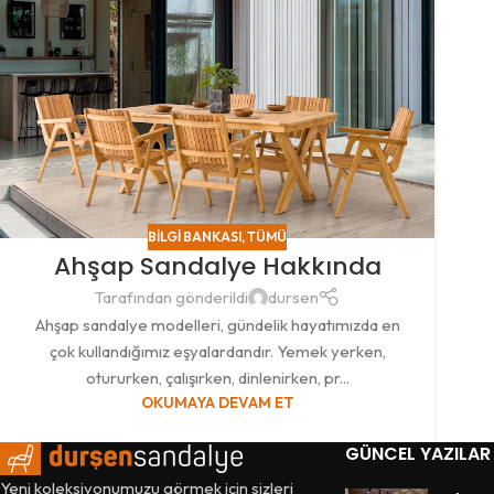
BILGI BANKASI
,
TÜMÜ
Ahşap Sandalye Hakkında
Tarafından gönderildi
dursen
Ahşap sandalye modelleri, gündelik hayatımızda en
çok kullandığımız eşyalardandır. Yemek yerken,
otururken, çalışırken, dinlenirken, pr...
OKUMAYA DEVAM ET
GÜNCEL YAZILAR
Yeni koleksiyonumuzu görmek için sizleri