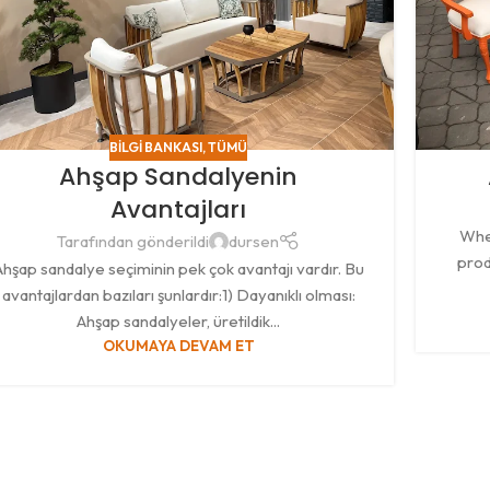
BILGI BANKASI
,
TÜMÜ
Ahşap Sandalyenin
Avantajları
When
Tarafından gönderildi
dursen
prod
Ahşap sandalye seçiminin pek çok avantajı vardır. Bu
avantajlardan bazıları şunlardır:1) Dayanıklı olması:
Ahşap sandalyeler, üretildik...
OKUMAYA DEVAM ET