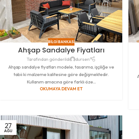
BILGI BANKASI
Ahşap Sandalye Fiyatları
Tarafından gönderildi
dursen
Ahşap sandalye fiyatları modele, tasarıma, işçiliğe ve
tabii ki malzeme kalitesine göre değişmektedir.
Kullanım amacına göre farklı öze...
OKUMAYA DEVAM ET
27
AĞU