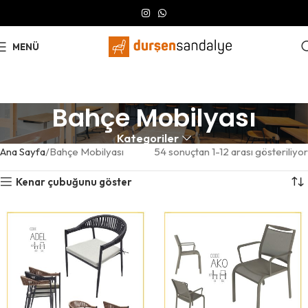
MENÜ
Bahçe Mobilyası
Kategoriler
Ana Sayfa
Bahçe Mobilyası
54 sonuçtan 1-12 arası gösteriliyor
Kenar çubuğunu göster