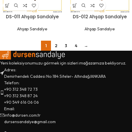
DS-011 Ahşap Sandalye
DS-012 Ahşap Sandalye
Ahşap Sandalye
Ahşap Sandalye
1
2
3
4
→
Yeni koleksiyonumuzu görmek için sizleri mağazamıza bekliyoruz.
Adres:
Demirhendek Caddesi No:184 Siteler- Altındağ/ANKARA
Telefon:
+90 312 348 72 73
+90 312 348 87 24
+90 549 616 06 06
Email:
info@dursen.com.tr
dursensandalye@gmail.com