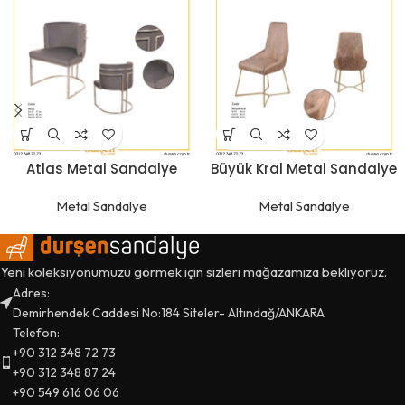
Atlas Metal Sandalye
Büyük Kral Metal Sandalye
Metal Sandalye
Metal Sandalye
Yeni koleksiyonumuzu görmek için sizleri mağazamıza bekliyoruz.
Adres:
Demirhendek Caddesi No:184 Siteler- Altındağ/ANKARA
Telefon:
+90 312 348 72 73
+90 312 348 87 24
+90 549 616 06 06