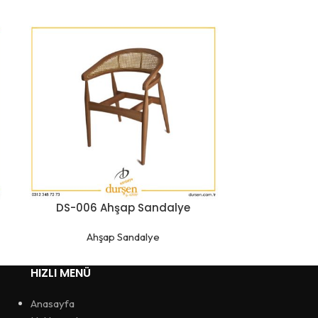
DS-006 Ahşap Sandalye
DS-012
Ahşap Sandalye
Ah
HIZLI MENÜ
Anasayfa