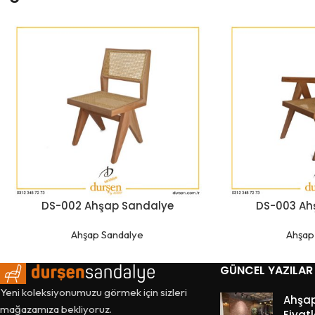
DS-002 Ahşap Sandalye
DS-003 Ah
Ahşap Sandalye
Ahşap
GÜNCEL YAZILAR
Yeni koleksiyonumuzu görmek için sizleri
Ahşa
mağazamıza bekliyoruz.
Fiyatl