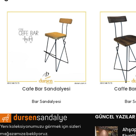
Cafe Bar Sandalyesi
Caffe Ba
Bar Sandalyesi
Bar S
GÜNCEL YAZILAR
Yeni koleksiyonumuzu görmek için sizleri
Ahşa
mağazamıza bekliyoruz.
Fiyatl