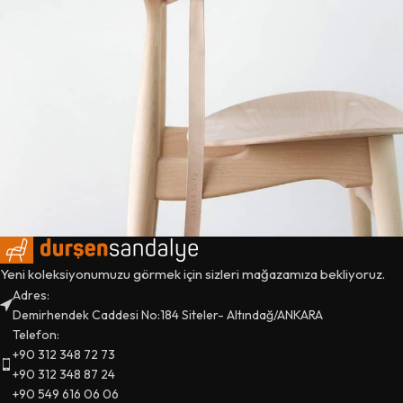
Yeni koleksiyonumuzu görmek için sizleri mağazamıza bekliyoruz.
A lacus bibendum pulvinar
Furniture
Adres:
Demirhendek Caddesi No:184 Siteler- Altındağ/ANKARA
Telefon:
+90 312 348 72 73
+90 312 348 87 24
+90 549 616 06 06