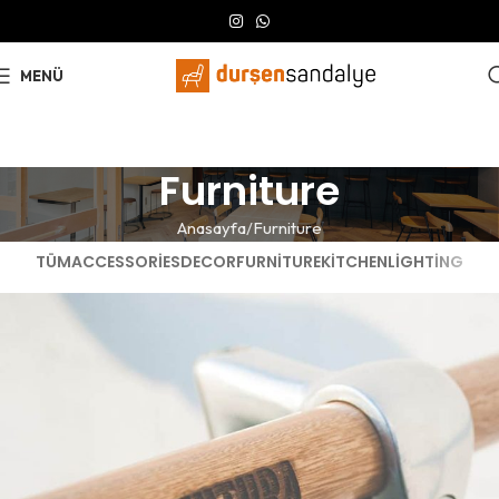
MENÜ
Furniture
Anasayfa
Furniture
TÜM
ACCESSORIES
DECOR
FURNITURE
KITCHEN
LIGHTING