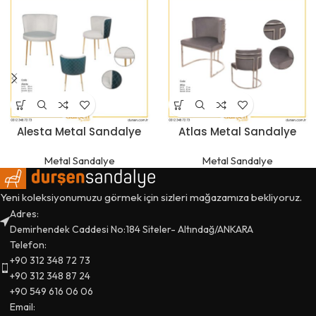
Alesta Metal Sandalye
Atlas Metal Sandalye
Metal Sandalye
Metal Sandalye
Yeni koleksiyonumuzu görmek için sizleri mağazamıza bekliyoruz.
Adres:
Demirhendek Caddesi No:184 Siteler- Altındağ/ANKARA
Telefon:
+90 312 348 72 73
+90 312 348 87 24
+90 549 616 06 06
Email: